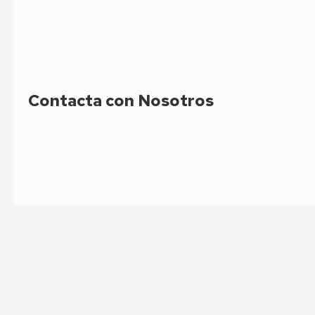
momento tu drenaje estará solucionado en Fuencarral.
Contacta con Nosotros
Nombre y apellidos:
Dirección y población:
E-mail: