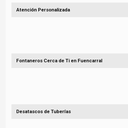
Atención Personalizada
Ayudamos igualmente al que necesita cambiar un grifo que al 
baño completo, estaremos ahí para él atendiendo su caso de 
Fontaneros Cerca de Ti en Fuencarral
Donde nos necesite, allí estaremos lo antes posible, a la hora q
que nos pida gracias a nuestro sistema de gestión de citas.
Desatascos de Tuberías
Una solución más a un problema común, no funciona bien una t