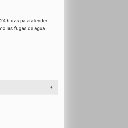
 24 horas para atender
omo las fugas de agua
 en ponerse en contacto con
 o de grifos.