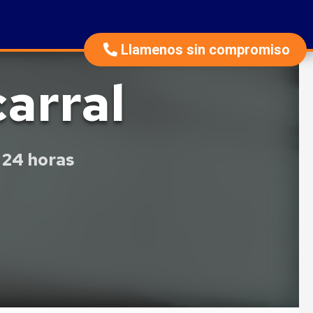
Llamenos sin compromiso
arral
 24 horas