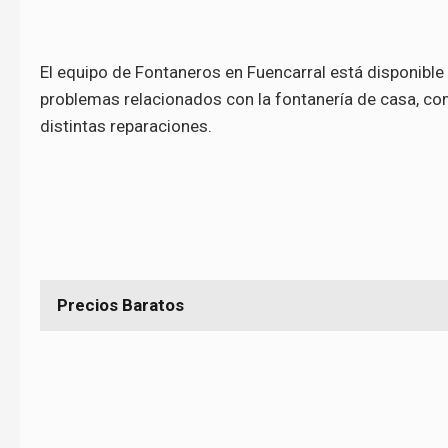
El equipo de Fontaneros en Fuencarral está disponible
problemas relacionados con la fontanería de casa, c
distintas reparaciones.
Precios Baratos
Somos un equipo con los mejores precios de la zona, no dude
nosotros para solucionar sus problemas de atascos de tuberias